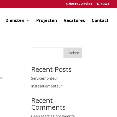
Offerte / Advies
Nieuws
Diensten
Projecten
Vacatures
Contact
Zoeken
Recent Posts
gen
Servicemonteur
Installatiemonteur
Recent
Comments
Geen reacties om weer te