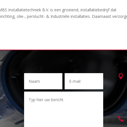
S Installatietechniek B.V. is een groeiend, installatiebedrijf dat
ichting, olie-, perslucht- & Industriële installaties. Daarnaast verzor

