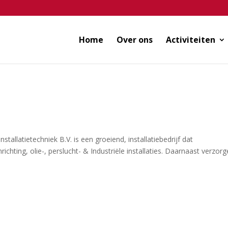
Home
Over ons
Activiteiten
allatietechniek B.V. is een groeiend, installatiebedrijf dat
ichting, olie-, perslucht- & Industriële installaties. Daarnaast verzor